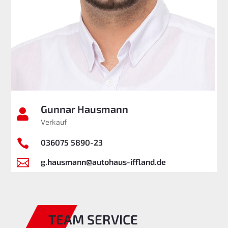
Gunnar Hausmann

Verkauf

036075 5890-23

g.hausmann@autohaus-iffland.de
TEAM SERVICE