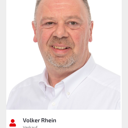
Volker Rhein

Verkauf