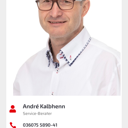
André Kalbhenn

Service-Berater

036075 5890-41