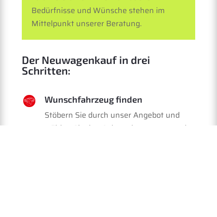
Bedürfnisse und Wünsche stehen im
Mittelpunkt unserer Beratung.
Der Neuwagenkauf in drei
Schritten:
Wunschfahrzeug finden
Stöbern Sie durch unser Angebot und
wählen Sie den Gebrauchtwagen aus, der
Ihren Ansprüchen gerecht wird.
Probefahrt erleben
Erleben Sie Ihr potenzielles neues
Fahrzeug bei einer Probefahrt und
überzeugen Sie sich von seiner Qualität.